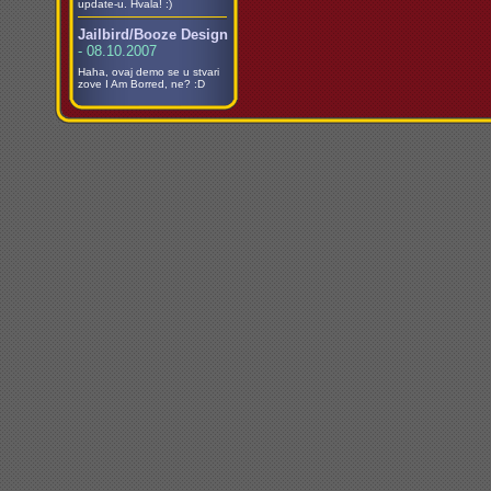
update-u. Hvala! :)
Jailbird/Booze Design
- 08.10.2007
Haha, ovaj demo se u stvari
zove I Am Borred, ne? :D