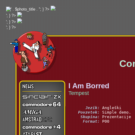
'; } ?>
'; } ?>
'; } ?>
'; } ?>
Commo
I Am Borred
Tempest
       Jezik:
    Povzetek:
     Skupina:
      Format:
 P00