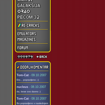
Tom-Cat
- 09.10.2007
Eto... popravljeno ;-)
nucleus
- 08.10.2007
da, bese ovo davno :)
Tom-Cat
- 08.10.2007
Bo popravljeno v naslednjem