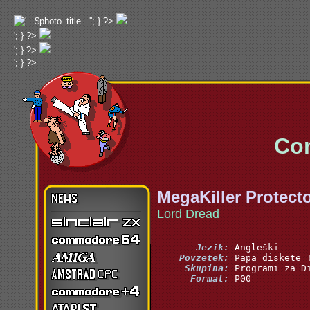
'; } ?>
'; } ?>
'; } ?>
'; } ?>
Commo
MegaKiller Protect
Lord Dread
       Jezik:
    Povzetek:
     Skupina:
      Format:
 P00