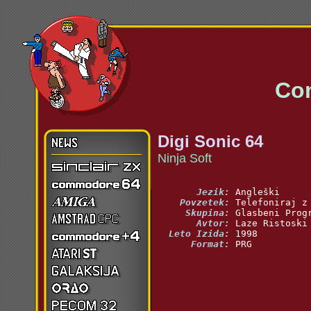
Commo
Digi Sonic 64
Ninja Soft
       Jezik:
    Povzetek:
     Skupina:
       Avtor:
  Leto Izida:
      Format:
 PRG