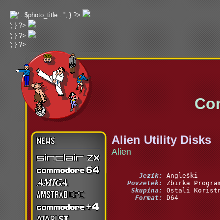
'; } ?>
'; } ?>
'; } ?>
'; } ?>
Commo
Alien Utility Disks
Alien
       Jezik:
    Povzetek:
     Skupina:
      Format:
 D64