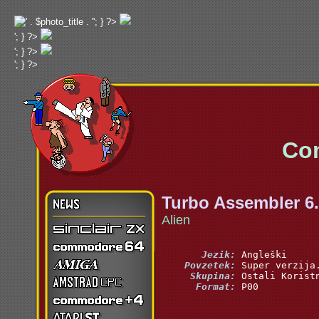
'; } ?>
'; } ?>
'; } ?>
'; } ?>
Commo
Turbo Assembler 6
Alien
       Jezik:
    Povzetek:
     Skupina:
      Format:
 P00