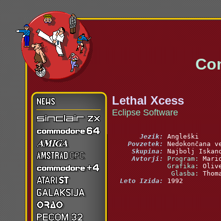
Commo
Lethal Xcess
Eclipse Software
       Jezik:
    Povzetek:
     Skupina:
     Avtorji:
 Program:
 Grafika:
  Glasba:
  Leto Izida: