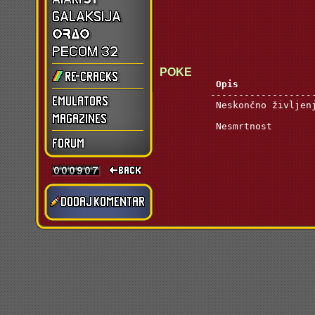
POKE
Opis             
         -------------------
          Neskončno življenj
                            
          Nesmrtnost        