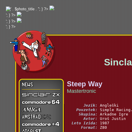
'; } ?>
'; } ?>
'; } ?>
'; } ?>
Sinclai
Steep Way
Mastertronic
       Jezik:
    Povzetek:
     Skupina:
       Avtor:
  Leto Izida:
      Format:
 Z80