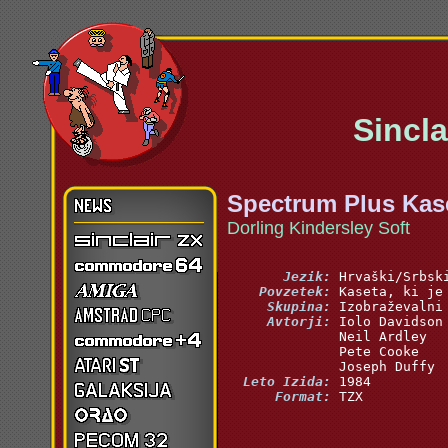
Sinclai
Spectrum Plus Kase
Dorling Kindersley Soft
       Jezik:
    Povzetek:
     Skupina:
     Avtorji:
  Leto Izida:
      Format:
 TZX