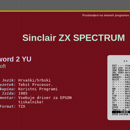
Pozdravljeni na straneh programov iz
Sinclair ZX SPECTRUM
word 2 YU
oft
 Jezik:
vzetek:
kupina:
 Izida:
mentar:
Format:
 TZX