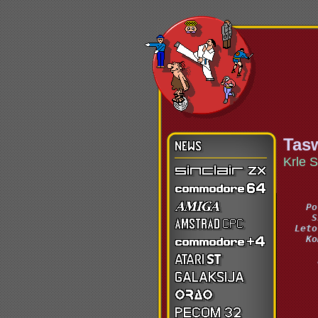
Tas
Krle S
      
    Po
     S
  Leto
    Ko
      