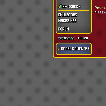
Povez
Tasw