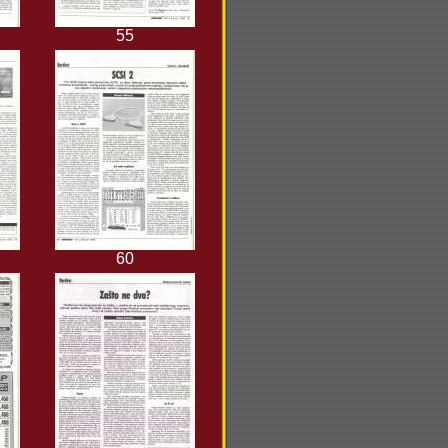
55
60