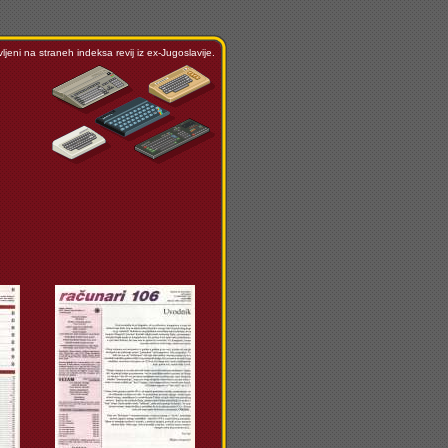
ljeni na straneh indeksa revij iz ex-Jugoslavije.