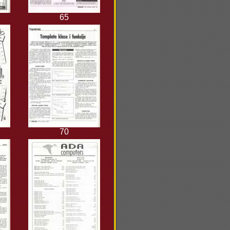
65
70