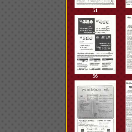
51
56