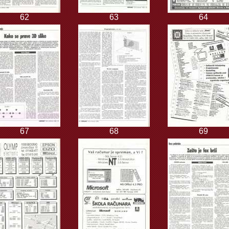
62
63
64
67
68
69