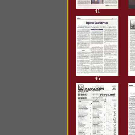
41
46