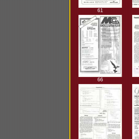
61
66