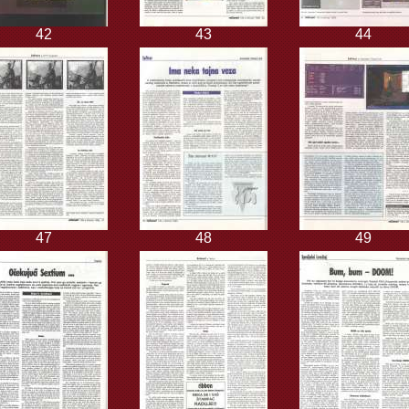
42
43
44
47
48
49