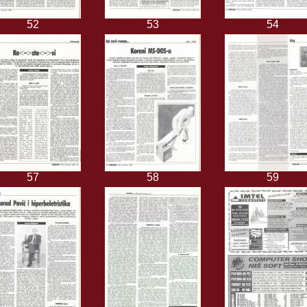
52
53
54
57
58
59