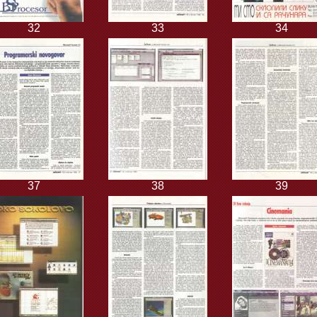
32
33
34
37
38
39