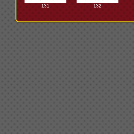
131
132