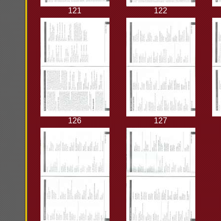
121
122
126
127