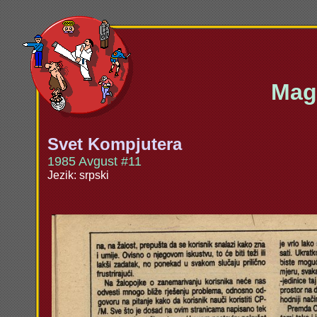
Maga
Svet Kompjutera
1985 Avgust #11
Jezik: srpski