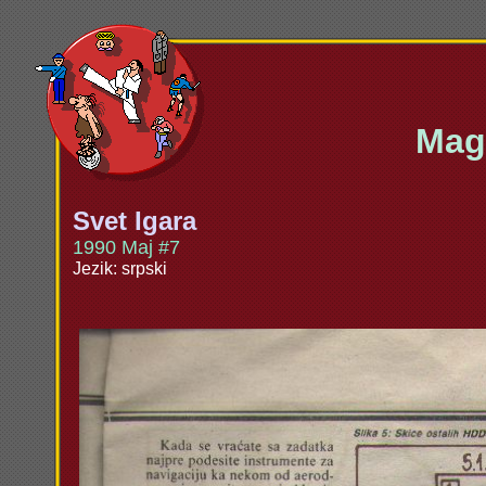
Maga
Svet Igara
1990 Maj #7
Jezik: srpski