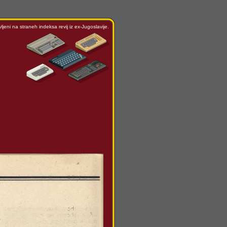
ljeni na straneh indeksa revij iz ex-Jugoslavije.