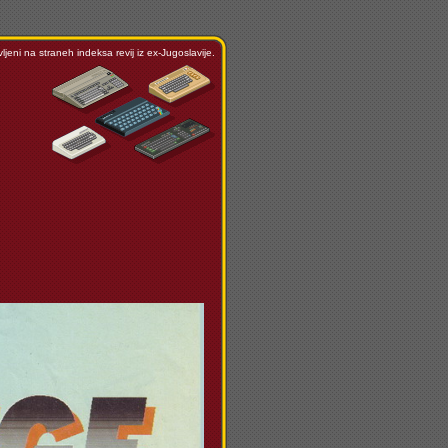
ljeni na straneh indeksa revij iz ex-Jugoslavije.