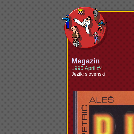
Megazin
1995 April #4
Jezik: slovenski