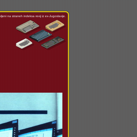
ljeni na straneh indeksa revij iz ex-Jugoslavije.