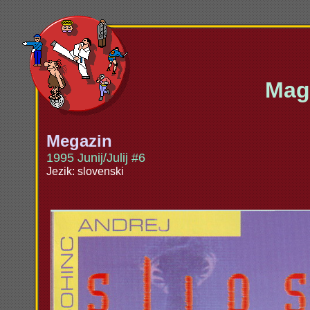
Maga
Megazin
1995 Junij/Julij #6
Jezik: slovenski