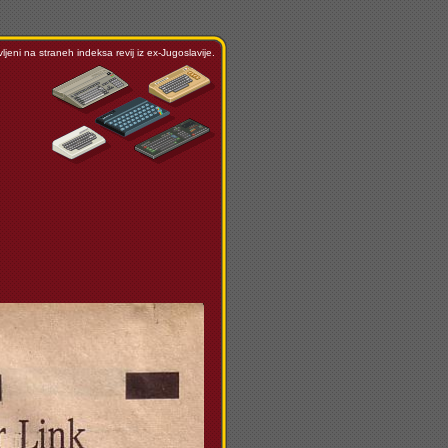
ljeni na straneh indeksa revij iz ex-Jugoslavije.