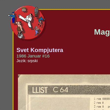
Maga
Svet Kompjutera
1986 Januar #16
Jezik: srpski