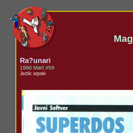
Maga
Ra?unari
1990 Mart #59
Jezik: srpski