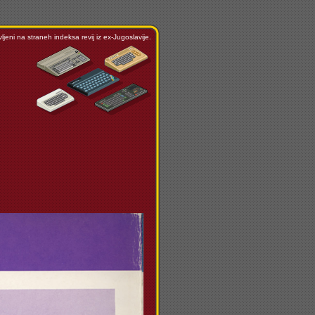
ljeni na straneh indeksa revij iz ex-Jugoslavije.