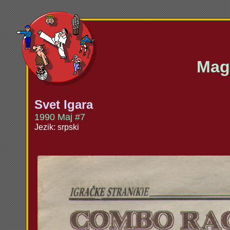
Maga
Svet Igara
1990 Maj #7
Jezik: srpski