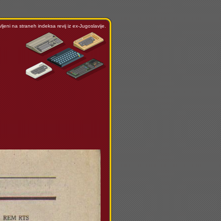
ljeni na straneh indeksa revij iz ex-Jugoslavije.