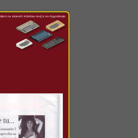
ljeni na straneh indeksa revij iz ex-Jugoslavije.