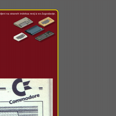
ljeni na straneh indeksa revij iz ex-Jugoslavije.