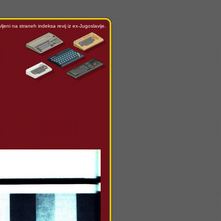
ljeni na straneh indeksa revij iz ex-Jugoslavije.