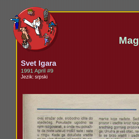
Maga
Svet Igara
1991 April #9
Jezik: srpski