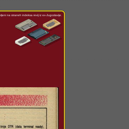
ljeni na straneh indeksa revij iz ex-Jugoslavije.