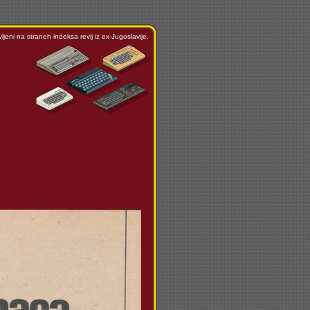
ljeni na straneh indeksa revij iz ex-Jugoslavije.