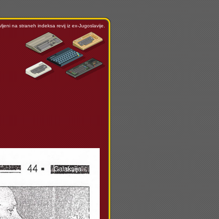
ljeni na straneh indeksa revij iz ex-Jugoslavije.