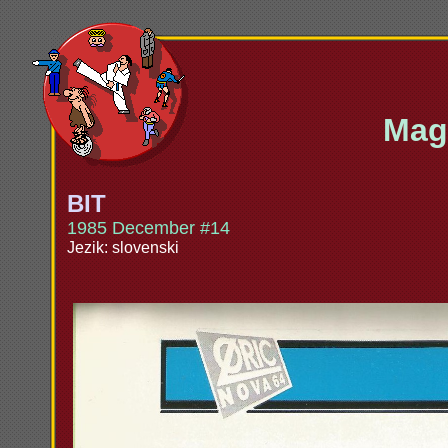
Maga
BIT
1985 December #14
Jezik: slovenski