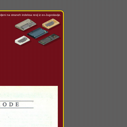
ljeni na straneh indeksa revij iz ex-Jugoslavije.