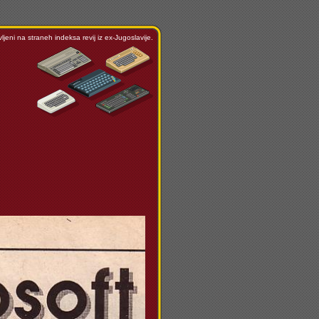
ljeni na straneh indeksa revij iz ex-Jugoslavije.