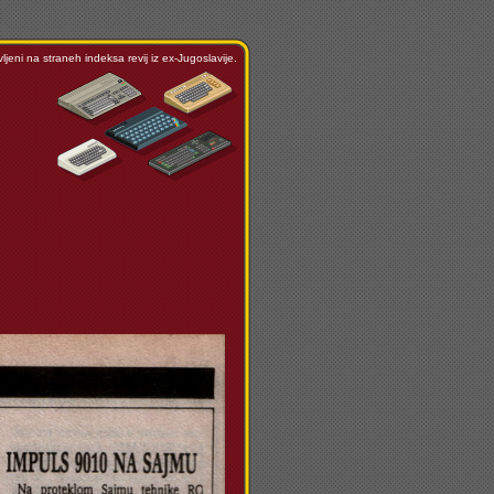
ljeni na straneh indeksa revij iz ex-Jugoslavije.