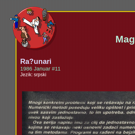
Maga
Ra?unari
1986 Januar #11
Jezik: srpski