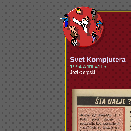
Svet Kompjutera
1994 April #115
Jezik: srpski