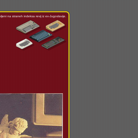
ljeni na straneh indeksa revij iz ex-Jugoslavije.