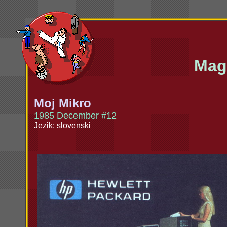
Maga
Moj Mikro
1985 December #12
Jezik: slovenski