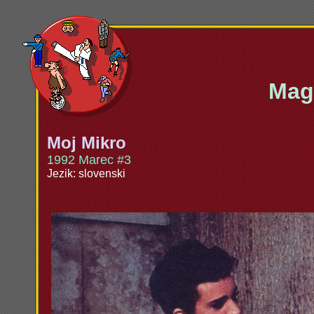
Maga
Moj Mikro
1992 Marec #3
Jezik: slovenski