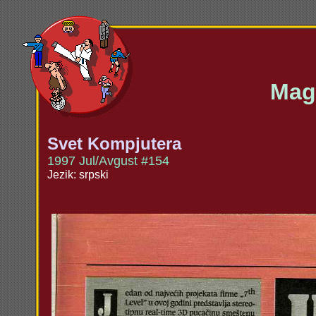
Maga
Svet Kompjutera
1997 Jul/Avgust #154
Jezik: srpski