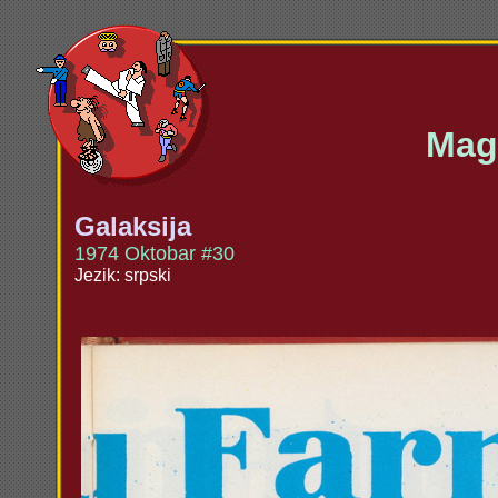
Maga
Galaksija
1974 Oktobar #30
Jezik: srpski