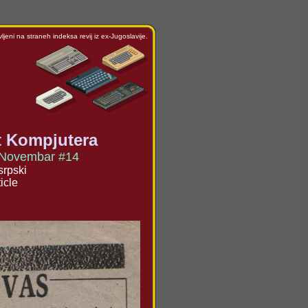
ljeni na straneh indeksa revij iz ex-Jugoslavije.
t Kompjutera
Novembar #14
srpski
ticle