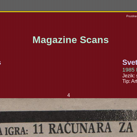
Pozdrav
Magazine Scans
s
Sve
1985 
Jezik: 
Tip: Ar
4