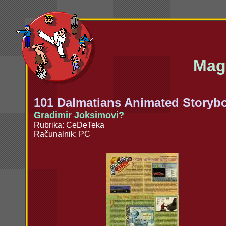
Maga
101 Dalmatians Animated Storyb
Gradimir Joksimovi?
Rubrika: CeDeTeka
Računalnik: PC