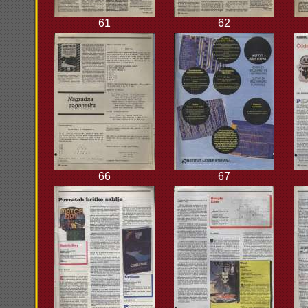
61
62
66
67