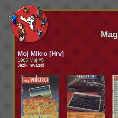
Maga
Moj Mikro [Hrv]
1985 Maj #5
Jezik: hrvatski