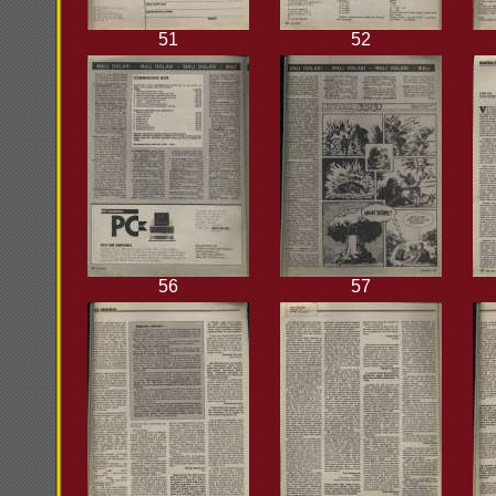
51
52
56
57