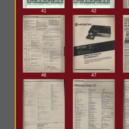
41
42
46
47