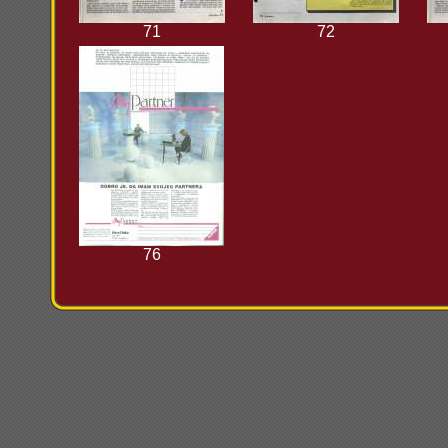
71
72
76