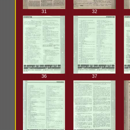
31
32
36
37