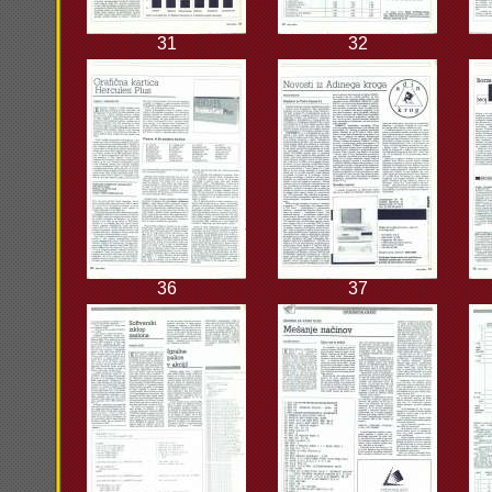
31
32
36
37