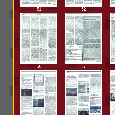
51
52
56
57