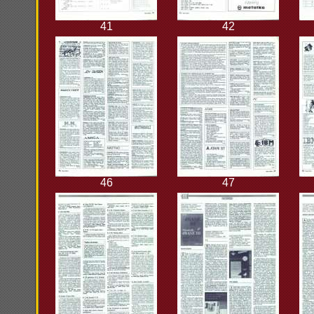
41
42
46
47