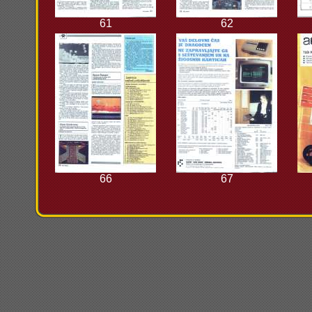
61
62
66
67