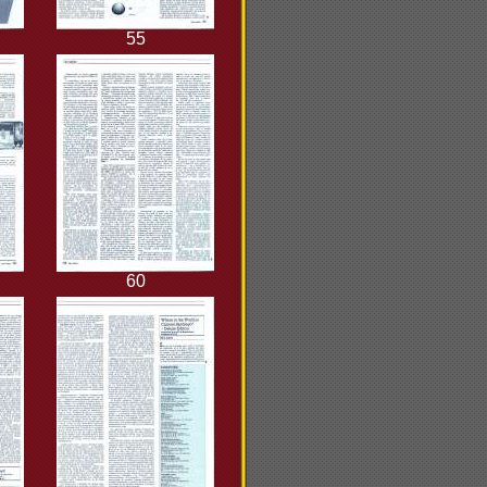
55
60