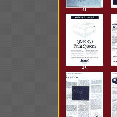
41
46