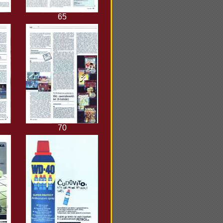
65
70