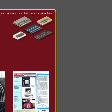
ljeni na straneh indeksa revij iz ex-Jugoslavije.