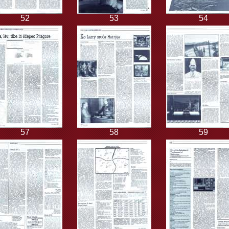
52
53
54
57
58
59