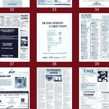
32
33
34
37
38
39