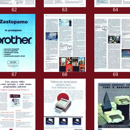
62
63
64
67
68
69