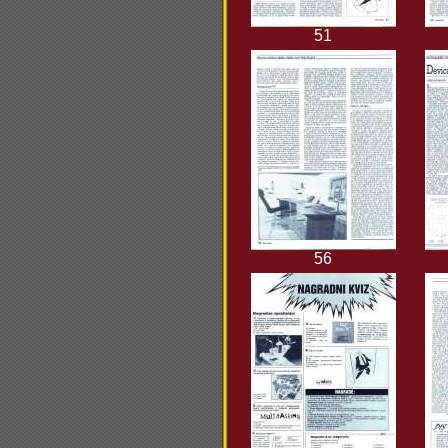
51
56