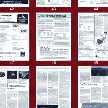
42
43
44
47
48
49