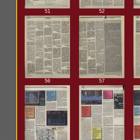
51
52
56
57