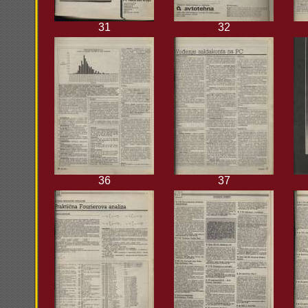
31
32
36
37