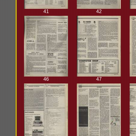
41
42
46
47