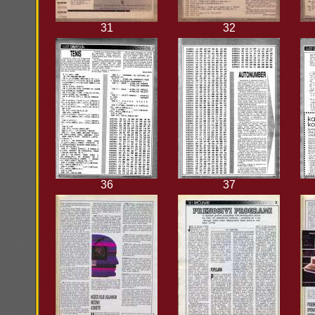
31
32
36
37