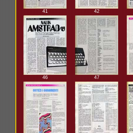
41
42
46
47