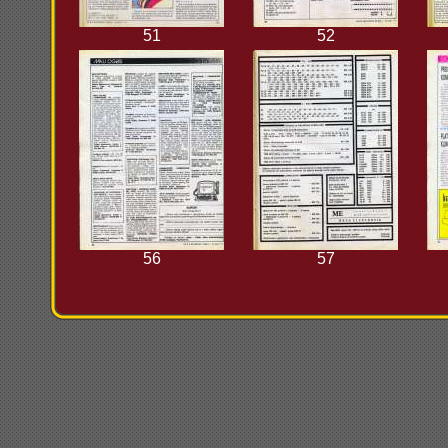
51
52
56
57