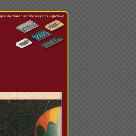
ljeni na straneh indeksa revij iz ex-Jugoslavije.